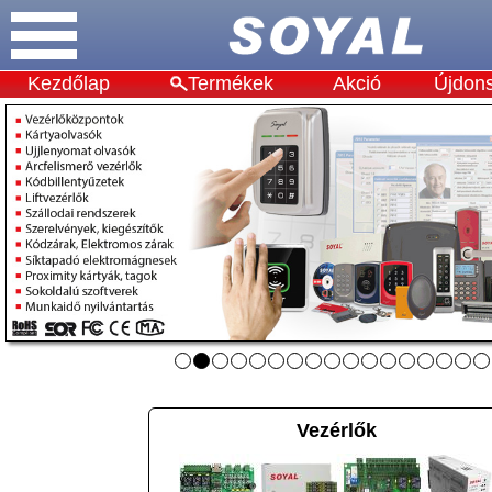
Kezdőlap
Termékek
Akció
Újdon
Vezérlők