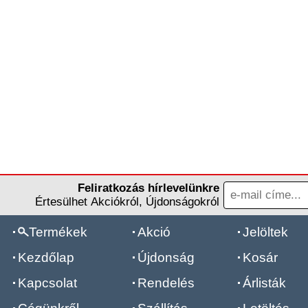
Feliratkozás hírlevelünkre
Értesülhet Akciókról, Újdonságokról
Termékek
Akció
Jelöltek
Kezdőlap
Újdonság
Kosár
Kapcsolat
Rendelés
Árlisták