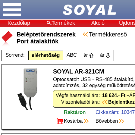
Kezdőlap
Termékek
Akció
Újdon
Beléptetőrendszerek
Termékkereső
Port átalakítók
Sorrend:
ABC
ár
ár
elérhetőség
SOYAL AR-321CM
Optocsatolt USB - RS-485 átalakító
adatcímzés, 32 egység működtetés
Végfelhasználói ára:
18 624.- Ft
+ÁF
Viszonteladói ára:
Bejelentke
Raktáron
Cikkszám: 10347
Kosárba
Bővebben