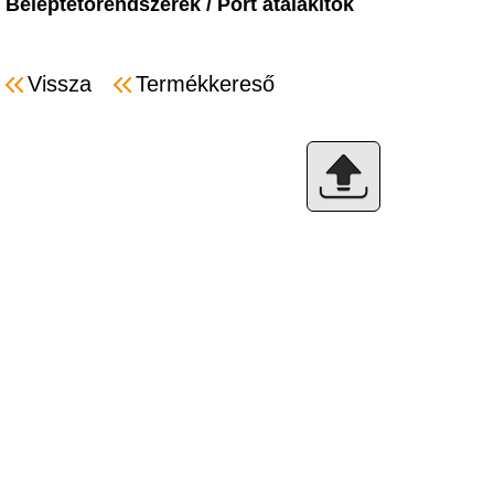
Beléptetőrendszerek
/
Port átalakítók
Vissza
Termékkereső