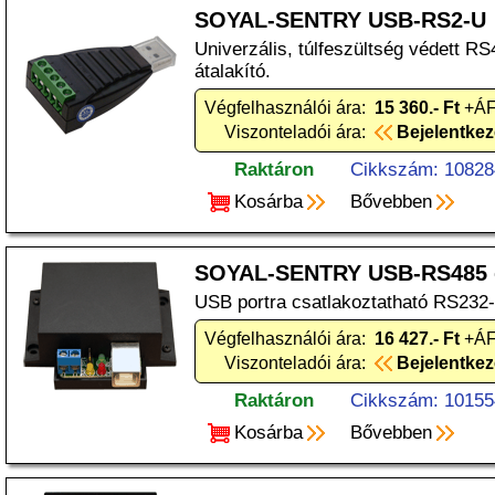
SOYAL-SENTRY USB-RS2-U
Univerzális, túlfeszültség védett 
átalakító.
Végfelhasználói ára:
15 360.- Ft
+ÁF
Viszonteladói ára:
Bejelentke
Raktáron
Cikkszám: 10828
Kosárba
Bővebben
SOYAL-SENTRY USB-RS485 c
USB portra csatlakoztatható RS232-
Végfelhasználói ára:
16 427.- Ft
+ÁF
Viszonteladói ára:
Bejelentke
Raktáron
Cikkszám: 10155
Kosárba
Bővebben