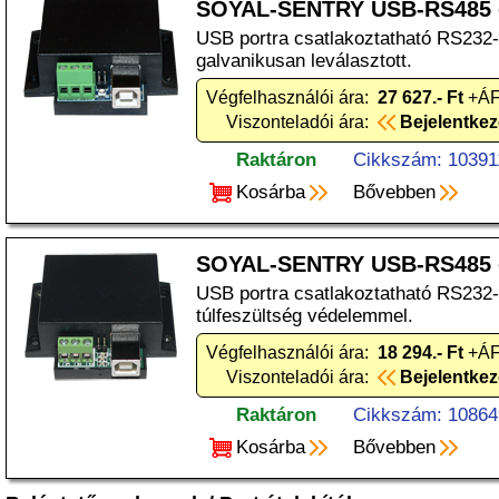
SOYAL-SENTRY USB-RS485 c
USB portra csatlakoztatható RS232-
galvanikusan leválasztott.
Végfelhasználói ára:
27 627.- Ft
+ÁF
Viszonteladói ára:
Bejelentke
Raktáron
Cikkszám: 10391
Kosárba
Bővebben
SOYAL-SENTRY USB-RS485 
USB portra csatlakoztatható RS232-
túlfeszültség védelemmel.
Végfelhasználói ára:
18 294.- Ft
+ÁF
Viszonteladói ára:
Bejelentke
Raktáron
Cikkszám: 10864
Kosárba
Bővebben