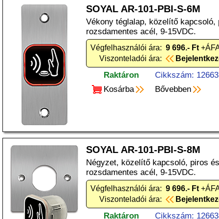
SOYAL AR-101-PBI-S-6M
Vékony téglalap, közelítő kapcsoló, 
rozsdamentes acél, 9-15VDC.
Végfelhasználói ára:
9 696.- Ft
+ÁFA
Viszonteladói ára:
Bejelentke
Raktáron
Cikkszám: 12663
Kosárba
Bővebben
SOYAL AR-101-PBI-S-8M
Négyzet, közelítő kapcsoló, piros és
rozsdamentes acél, 9-15VDC.
Végfelhasználói ára:
9 696.- Ft
+ÁFA
Viszonteladói ára:
Bejelentke
Raktáron
Cikkszám: 12663