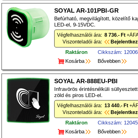
SOYAL AR-101PBI-GR
Befúrható, megvilágított, közelítő ka
LED-el, 9-15VDC.
Végfelhasználói ára:
8 736.- Ft
+ÁFA
Viszonteladói ára:
Bejelentke
Raktáron
Cikkszám: 12006
Kosárba
Bővebben
SOYAL AR-888EU-PBI
Infravörös érintésnélküli süllyesztet
zöld és piros LED-el.
Végfelhasználói ára:
13 440.- Ft
+ÁF
Viszonteladói ára:
Bejelentke
Raktáron
Cikkszám: 12045
Kosárba
Bővebben