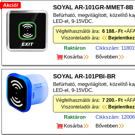
Akció!
SOYAL AR-101GR-MMET-8B
Befúrható, megvilágított, közelítő k
LED-el, 9-15VDC.
Végfelhasználói ára:
6 188.- Ft
+ÁFA
Viszonteladói ára:
Bejelentke
Raktáron
Cikkszám: 11801
Kosárba
Bővebben
SOYAL AR-101PBI-BR
Befúrható, megvilágított, közelítő k
LED-el, 9-15VDC.
Végfelhasználói ára:
7 200.- Ft
+ÁFA
Viszonteladói ára:
Bejelentke
Raktáron
Cikkszám: 12006
Kosárba
Bővebben