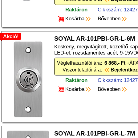
Raktáron
Cikkszám: 12427
Kosárba
Bővebben
Akció!
SOYAL AR-101PBI-GR-L-6M
Keskeny, megvilágított, közelítő kap
LED-el, rozsdamentes acél, 9-15VD
Végfelhasználói ára:
6 868.- Ft
+ÁFA
Viszonteladói ára:
Bejelentke
Raktáron
Cikkszám: 12427
Kosárba
Bővebben
SOYAL AR-101PBI-GR-L-7M