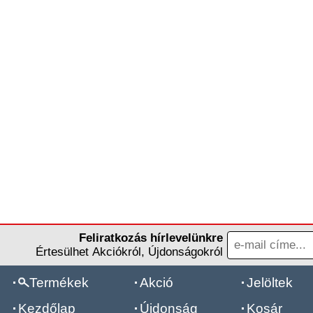
Feliratkozás hírlevelünkre
Értesülhet Akciókról, Újdonságokról
Termékek
Akció
Jelöltek
Kezdőlap
Újdonság
Kosár