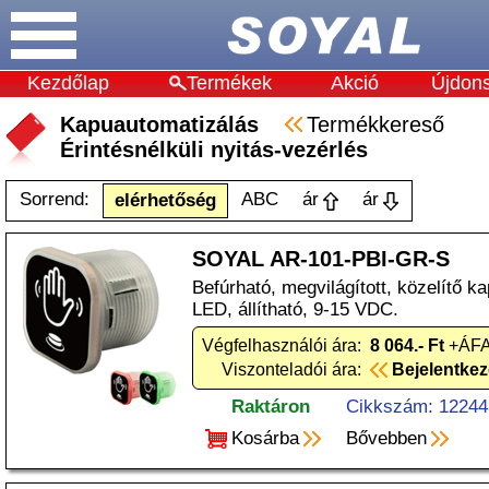
Kezdőlap
Termékek
Akció
Újdon
Kapuautomatizálás
Termékkereső
Érintésnélküli nyitás-vezérlés
Sorrend:
ABC
ár
ár
elérhetőség
SOYAL AR-101-PBI-GR-S
Befúrható, megvilágított, közelítő ka
LED, állítható, 9-15 VDC.
Végfelhasználói ára:
8 064.- Ft
+ÁFA
Viszonteladói ára:
Bejelentke
Raktáron
Cikkszám: 12244
Kosárba
Bővebben