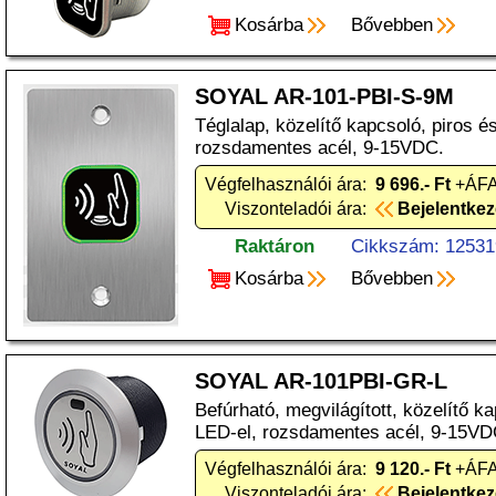
Kosárba
Bővebben
SOYAL AR-101-PBI-S-9M
Téglalap, közelítő kapcsoló, piros é
rozsdamentes acél, 9-15VDC.
Végfelhasználói ára:
9 696.- Ft
+ÁFA
Viszonteladói ára:
Bejelentke
Raktáron
Cikkszám: 12531
Kosárba
Bővebben
SOYAL AR-101PBI-GR-L
Befúrható, megvilágított, közelítő ka
LED-el, rozsdamentes acél, 9-15VD
Végfelhasználói ára:
9 120.- Ft
+ÁFA
Viszonteladói ára:
Bejelentke