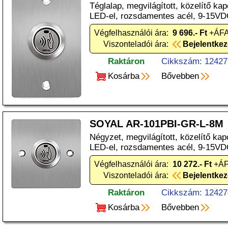
Téglalap, megvilágított, közelítő kap
LED-el, rozsdamentes acél, 9-15VD
Végfelhasználói ára:
9 696.- Ft
+ÁFA
Viszonteladói ára:
Bejelentke
Raktáron
Cikkszám: 12427
Kosárba
Bővebben
SOYAL AR-101PBI-GR-L-8M
Négyzet, megvilágított, közelítő kap
LED-el, rozsdamentes acél, 9-15VD
Végfelhasználói ára:
10 272.- Ft
+ÁF
Viszonteladói ára:
Bejelentke
Raktáron
Cikkszám: 12427
Kosárba
Bővebben