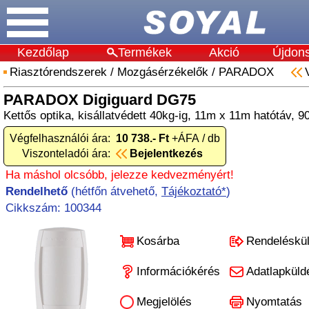
Kezdőlap
Termékek
Akció
Újdon
Riasztórendszerek
/
Mozgásérzékelők
/
PARADOX
PARADOX Digiguard DG75
Kettős optika, kisállatvédett 40kg-ig, 11m x 11m hatótáv, 9
Végfelhasználói ára:
10 738.- Ft
+ÁFA / db
Viszonteladói ára:
Bejelentkezés
Ha máshol olcsóbb, jelezze kedvezményért!
Rendelhető
(hétfőn átvehető,
Tájékoztató*
)
Cikkszám: 100344
Kosárba
Rendeléskü
Információkérés
Adatlapküld
Megjelölés
Nyomtatás