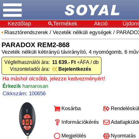
Kezdőlap
Termékek
Akció
Újdon
Riasztórendszerek
/
Vezeték nélküli egységek
/
PARADO
PARADOX REM2-868
Vezeték nélküli kétirányú távirányító, 4 nyomógomb, 6 mű
Végfelhasználói ára:
11 639.- Ft
+ÁFA / db
Viszonteladói ára:
Bejelentkezés
Ha máshol olcsóbb, jelezze kedvezményért!
Érkezik
hamarosan
Cikkszám: 100656
Kosárba
Rendeléskü
Információkérés
Adatlapküld
Megjelölés
Nyomtatás