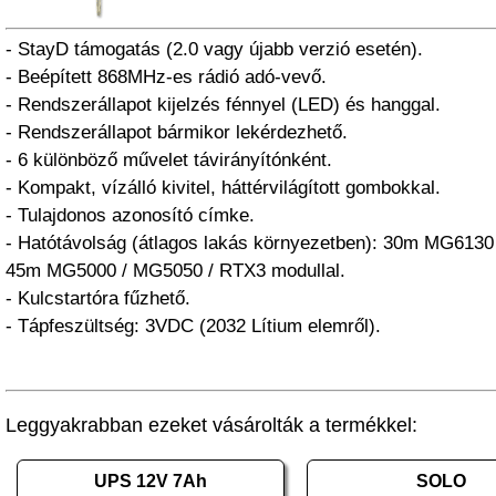
- StayD támogatás (2.0 vagy újabb verzió esetén).
- Beépített 868MHz-es rádió adó-vevő.
- Rendszerállapot kijelzés fénnyel (LED) és hanggal.
- Rendszerállapot bármikor lekérdezhető.
- 6 különböző művelet távirányítónként.
- Kompakt, vízálló kivitel, háttérvilágított gombokkal.
- Tulajdonos azonosító címke.
- Hatótávolság (átlagos lakás környezetben): 30m MG6130
45m MG5000 / MG5050 / RTX3 modullal.
- Kulcstartóra fűzhető.
- Tápfeszültség: 3VDC (2032 Lítium elemről).
Leggyakrabban ezeket vásárolták a termékkel:
UPS 12V 7Ah
SOLO