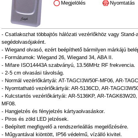
Megjelölés
Nyomtatás
- Csatlakozhat többajtós hálózati vezérlőkhöz vagy Stand-
segédolvasójaként.
- Wiegand olvasó, ezért beépíthető bármilyen márkájú belé
- Formátumok: Wiegand 26, Wiegand 34, ABA II.
- Mifare ISO14443A szabványú, 13.56MHz RF frekvencia.
- 2-5 cm olvasási távolság.
- Normál vezérlőkártyái: AT-TAGCI3W50F-MF06, AR-TAG
- Nyomtatható vezérlőkártyái: AR-5136CD, AR-TAGCI3W5
- Kulcstartós vezérlőkártyái: AR-5136KP, AR-TAGK63W2
MF08.
- Hangjelzés és fényjelzés kártyaolvasáskor.
- Piros és zöld LED jelzések.
- Beépített megfigyelő a rendszerleállás megelőzésére.
- Műgyantával kiöntött, IP56 védelmű, vízálló kivitel.