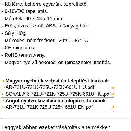
- Kültérre, beltérre egyaránt szerelhető.
- 9-18VDC tápellátás.
- Méretek: 80 x 43 x 15 mm.
- Erős, ezüst színű, ABS, műanyag ház.
- Súly: 40g.
- Működési hőmérséklet: -20°C - +75°C.
- CE minősítés.
- RoHS tanúsítvány.
- Magyar nyelvű bekötési és felhasználói utasítás.
Magyar nyelvű kezelési és telepítési leírások:
AR-721U-721K-725U-725K-661U HU.pdf
SOYAL AR-721U-721K-725U-725K-661U HU.pdf
Angol nyelvű kezelési és telepítési leírások:
AR-721U 721K 725U 725K 661U EN.pdf
Leggyakrabban ezeket vásárolták a termékkel: