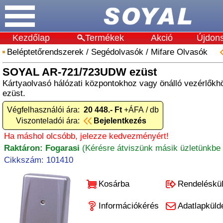
Kezdőlap
Termékek
Akció
Újdon
Beléptetőrendszerek
/
Segédolvasók
/
Mifare Olvasók
SOYAL AR-721/723UDW ezüst
Kártyaolvasó hálózati központokhoz vagy önálló vezérlőkhöz
ezüst.
Végfelhasználói ára:
20 448.- Ft
+ÁFA / db
Viszonteladói ára:
Bejelentkezés
Ha máshol olcsóbb, jelezze kedvezményért!
Raktáron: Fogarasi
(Kérésre átviszünk másik üzletünkbe 
Cikkszám: 101410
Kosárba
Rendeléskü
Információkérés
Adatlapküld