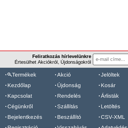
Feliratkozás hírlevelünkre
Értesülhet Akciókról, Újdonságokról
Termékek
Akció
Jelöltek
Kezdőlap
Újdonság
Kosár
Kapcsolat
Rendelés
Árlisták
Cégünkről
Szállítás
Letöltés
Bejelentkezés
Beszállító
CSV-XML
Regisztráció
Visszahívás
Adatvédés