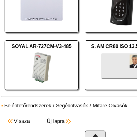
SOYAL AR-727CM-V3-485
S. AM CR80 ISO 13
Beléptetőrendszerek
/
Segédolvasók
/
Mifare Olvasók
Vissza
Új lapra