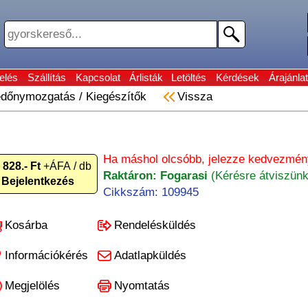
elés
Szállítás
Kapcsolat
Árlisták
Letöltés
Kérdések
Árajánlat
dőnymozgatás
/
Kiegészítők
Vissza
Ha máshol olcsóbb, jelezze kedvezmén
 828.- Ft
+ÁFA / db
Raktáron: Fogarasi
(Kérésre átviszünk
Bejelentkezés
Cikkszám: 109945
Kosárba
Rendelésküldés
Információkérés
Adatlapküldés
Megjelölés
Nyomtatás