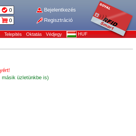
Bejelentkezés
0
Regisztráció
0
HUF
Telepítés
Oktatás
Védjegy
yért!
 másik üzletünkbe is)