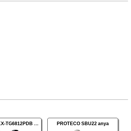
Panasonic KX-TG6812PDB DUO
PROTECO SBU22 anya