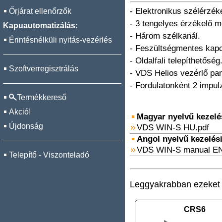
- Elektronikus szélérzék
Őrjárat ellenőrzők
- 3 tengelyes érzékelő 
Kapuautomatizálás:
- Három szélkanál.
Érintésnélküli nyitás-vezérlés
- Feszültségmentes kapc
- Oldalfali telepíthetőség
Szoftverregisztrálás
- VDS Helios vezérlő pa
- Fordulatonként 2 impul
Termékkereső
Akció!
Magyar nyelvű kezelési
Újdonság
VDS WIN-S HU.pdf
Angol nyelvű kezelési 
VDS WIN-S manual EN
Telepítő - Viszonteladó
Leggyakrabban ezeket v
CRS6