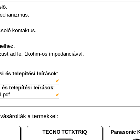
elő.
mechanizmus.
soló kontaktus.
.
nelhez.
zust ad le, 1kohm-os impedanciával.
 és telepítési leírások:
és telepítési leírások:
.pdf
ásárolták a termékkel:
TECNO TCTXTRIQ