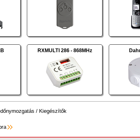
1B
RXMULTI 286 - 868MHz
Dah
dőnymozgatás
/
Kiegészítők
pra