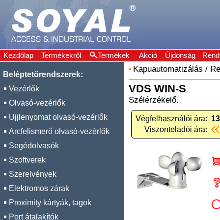
Kezdőlap
Termékekről
Termékek
Akció
Újdonság
Rend
Kapuautomatizálás
/
Re
Beléptetőrendszerek:
VDS WIN-S
Vezérlők
Szélérzékelő.
Olvasó-vezérlők
Ujjlenyomat olvasó-vezérlők
Végfelhasználói ára:
13
Viszonteladói ára:
Arcfelismerő olvasó-vezérlők
Segédolvasók
Szoftverek
Szerelvények
Elektromos zárak
Proximity kártyák, tagok
Port átalakítók