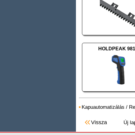
HOLDPEAK 98
Kapuautomatizálás
/
Re
Vissza
Új la