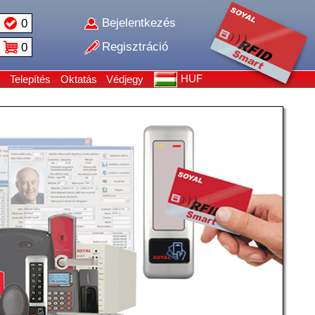
Bejelentkezés
0
Regisztráció
0
HUF
Telepítés
Oktatás
Védjegy