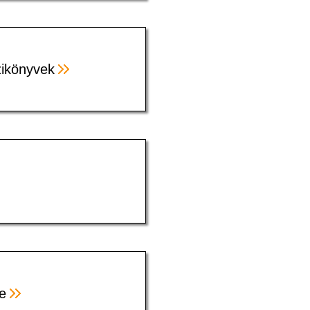
ézikönyvek
e