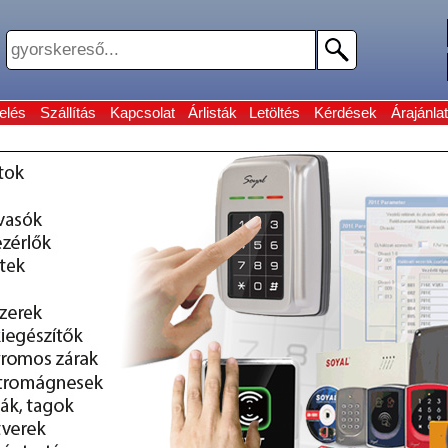
elés
Szállítás
Kapcsolat
Árlisták
Letöltés
Kérdések
Árajánlat