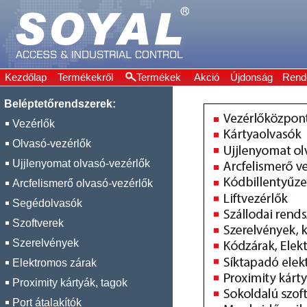
Kezdőlap
Termékekről
Termékek
Akció
Újdonság
Rend
Beléptetőrendszerek:
Vezérlők
Olvasó-vezérlők
Ujjlenyomat olvasó-vezérlők
Arcfelismerő olvasó-vezérlők
Segédolvasók
Szoftverek
Szerelvények
Elektromos zárak
Proximity kártyák, tagok
Port átalakítók