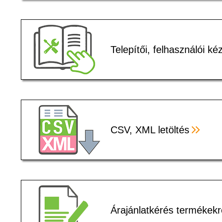
Telepítői, felhasználói k
CSV, XML letöltés
Árajánlatkérés termékekr